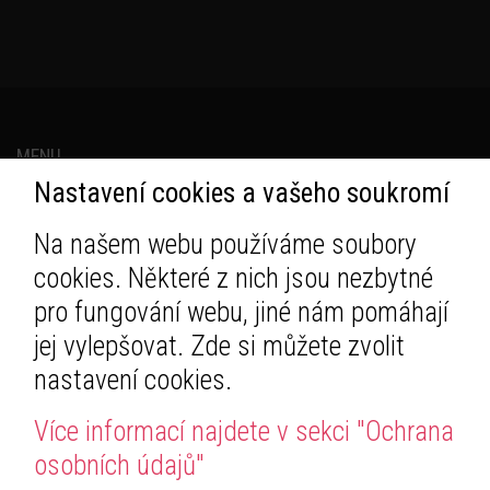
MENU
Nastavení cookies a vašeho soukromí
Na našem webu používáme soubory
KONTAKTY
cookies. Některé z nich jsou nezbytné
OBCHODNÍ PODMÍNKY
OCHRANA OSOBNÍCH ÚDAJŮ
pro fungování webu, jiné nám pomáhají
jej vylepšovat. Zde si můžete zvolit
nastavení cookies.
POSLOUCHEJ
Více informací najdete v sekci "Ochrana
osobních údajů"